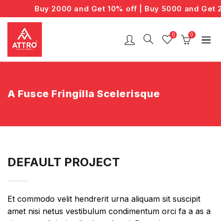
Buy 2000 and Get 10% off | Buy 5000 and Get 20
0
0
A Fusce Fringilla Scelerisque
DEFAULT PROJECT
Et commodo velit hendrerit urna aliquam sit suscipit
amet nisi netus vestibulum condimentum orci fa a as a